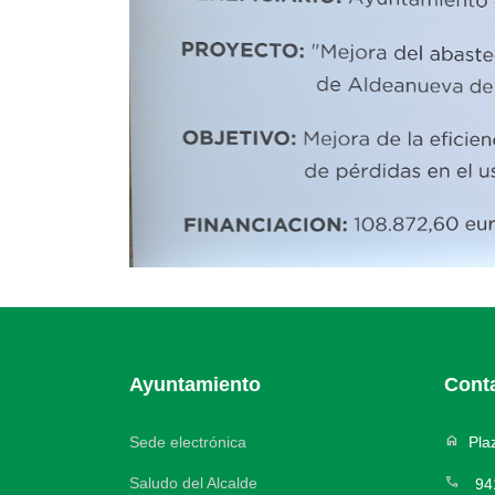
Ayuntamiento
Cont
home
Sede electrónica
Plaz
call
Saludo del Alcalde
94