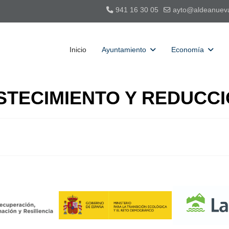
941 16 30 05
ayto@aldeanuev
Inicio
Ayuntamiento
Economía
STECIMIENTO Y REDUCCI