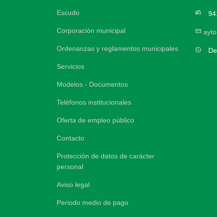
Escudo
fax
94
Corporación municipal
mail
ayt
Ordenanzas y reglamentos municipales
nest_clock_farsight_analog
De
Servicios
Modelos - Documentos
Teléfonos institucionales
Oferta de empleo público
Contacto
Protección de datos de carácter
personal
Aviso legal
Periodo medio de pago