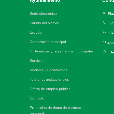
Ayuntamiento
Cont
home
Sede electrónica
Plaz
call
Saludo del Alcalde
94
Escudo
fax
94
Corporación municipal
mail
ayt
Ordenanzas y reglamentos municipales
nest_clock_farsight_analog
De
Servicios
Modelos - Documentos
Teléfonos institucionales
Oferta de empleo público
Contacto
Protección de datos de carácter
personal