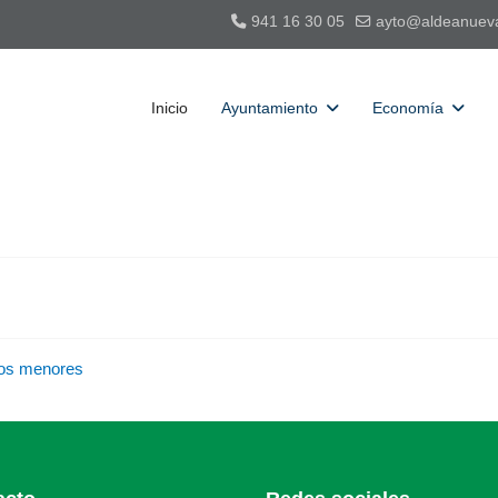
941 16 30 05
ayto@aldeanuev
Inicio
Ayuntamiento
Economía
s
tos menores