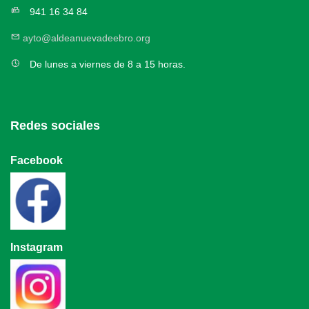
fax
941 16 34 84
mail
ayto@aldeanuevadeebro.org
nest_clock_farsight_analog
De lunes a viernes de 8 a 15 horas.
Redes sociales
Facebook
Instagram