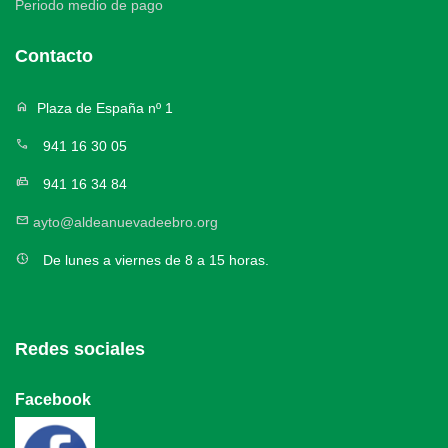
Periodo medio de pago
Contacto
home
Plaza de España nº 1
call
941 16 30 05
fax
941 16 34 84
mail
ayto@aldeanuevadeebro.org
nest_clock_farsight_analog
De lunes a viernes de 8 a 15 horas.
Redes sociales
Facebook