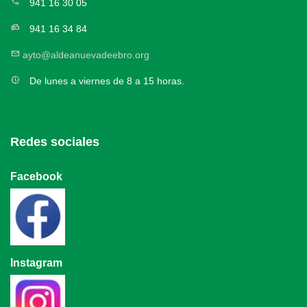
call
941 16 30 05
fax
941 16 34 84
mail
ayto@aldeanuevadeebro.org
nest_clock_farsight_analog
De lunes a viernes de 8 a 15 horas.
Redes sociales
Facebook
Instagram