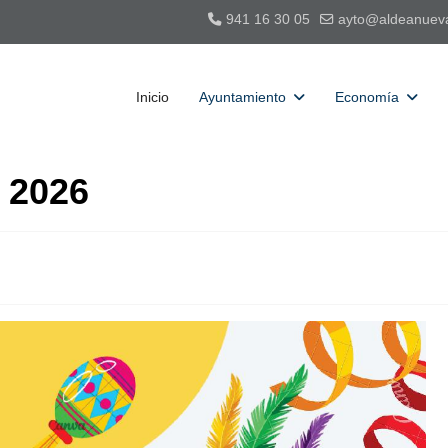
941 16 30 05
ayto@aldeanuev
Inicio
Ayuntamiento
Economía
 2026