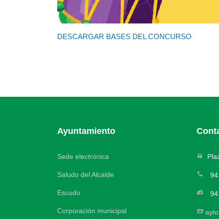
DESCARGAR BASES DEL CONCURSO
Ayuntamiento
Cont
home
Sede electrónica
Plaz
call
Saludo del Alcalde
94
Escudo
fax
94
Corporación municipal
mail
ayt